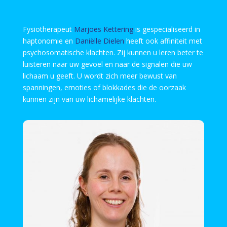
Fysiotherapeut
Marjoes Kettering
is gespecialiseerd in
haptonomie en
Daniëlle Dielen
heeft ook affiniteit met
psychosomatische klachten. Zij kunnen u leren beter te
luisteren naar uw gevoel en naar de signalen die uw
lichaam u geeft. U wordt zich meer bewust van
spanningen, emoties of blokkades die de oorzaak
kunnen zijn van uw lichamelijke klachten.