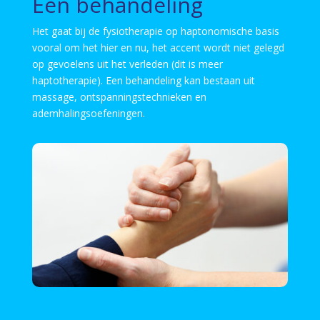
Een behandeling
Het gaat bij de fysiotherapie op haptonomische basis
vooral om het hier en nu, het accent wordt niet gelegd
op gevoelens uit het verleden (dit is meer
haptotherapie). Een behandeling kan bestaan uit
massage, ontspanningstechnieken en
ademhalingsoefeningen.